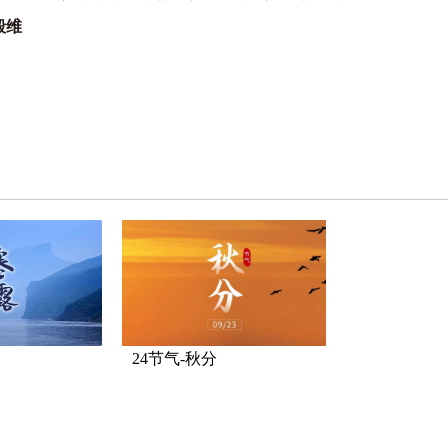
殷维
24节气-秋分