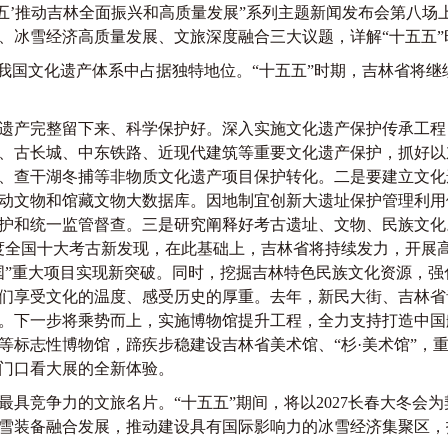
五’推动吉林全面振兴和高质量发展”系列主题新闻发布会第八场
、冰雪经济高质量发展、文旅深度融合三大议题，详解“十五五
国文化遗产体系中占据独特地位。“十五五”时期，吉林省将继
产完整留下来、科学保护好。深入实施文化遗产保护传承工程
、古长城、中东铁路、近现代建筑等重要文化遗产保护，抓好以
、查干湖冬捕等非物质文化遗产项目保护转化。二是要建立文化
动文物和馆藏文物大数据库。因地制宜创新大遗址保护管理利用
护和统一监管督查。三是研究阐释好考古遗址、文物、民族文化
5年度全国十大考古新发现，在此基础上，吉林省将持续发力，开展
国”重大项目实现新突破。同时，挖掘吉林特色民族文化资源，
们享受文化的温度、感受历史的厚重。去年，新民大街、吉林省
。下一步将乘势而上，实施博物馆提升工程，全力支持打造中国
等标志性博物馆，蹄疾步稳建设吉林省美术馆、“杉·美术馆”，重
门口看大展的全新体验。
竞争力的文旅名片。“十五五”期间，将以2027长春大冬会
雪装备融合发展，推动建设具有国际影响力的冰雪经济集聚区，