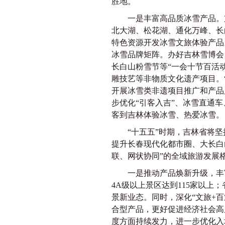
胜地。
一是丰富高品质冰雪产品。支
北大湖、松花湖、通化万峰、长
特色资源开发冰雪文旅体验产品。
冰雪品牌矩阵。办好吉林雪博会
长白山粉雪节等“一会十节百活
雕技艺等非物质文化遗产项目。
开展冰雪类非遗项目推广和产品
步优化“引客入吉”、冰雪直通
客到吉林体验冰雪、热爱冰雪。
“十五五”时期，吉林省将坚
提升长春现代化都市圈、大长白山
联、网状协同”的全域旅游发展
一是推动产品焕新升级，丰富高
4A级以上景区达到115家以
景新业态。同时，深化“文旅+
合型产品，更好促进经济社会高
度方面持续发力，进一步优化入