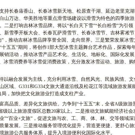
持长春庙香山、长春冰雪新天地、松原查干湖、延边老里克湖
白山万达、华美胜地等重点滑雪场建设以滑雪为特色的四季旅游
二是打响吉林冰雪品牌。将以“长白天下雪”“长白粉雪”为引领，
、新雪季开板大会、长春瓦萨滑雪节、长春冰雪节、吉林雾凇节
动”，推动吉林冰雪品牌享誉全国、走向世界。三是繁荣发展冰
“十五五”期间，将创作1部大型冰雪主题舞台艺术作品，探索每
展销活动，推动冰雪产品艺术化、生活化、地标化、国际化发展
车、冰雪消费券等冰雪促消费政策，充分激发冰雪运动、旅游、
持以融合发展为主线，充分利用冰雪、自然风光、民族风情、文
区域、G331和G334文旅大通道沿线及松花江等流域旅游发展
格局，加快把文化旅游业打造成支柱产业。
品质、差异化文旅供给。力争到“十五五”末，全省A级旅游景
上；省级以上旅游度假区总数20家以上。二是推动文旅赋能经济社
百业”“百业+文旅”，促进文旅与农、工、商、体、林、交等领域
质量发展。三是推动服务管理优化提升，营造更便捷、更舒心旅
境旅游公共服务体系，提升入境游便利化国际化水平。