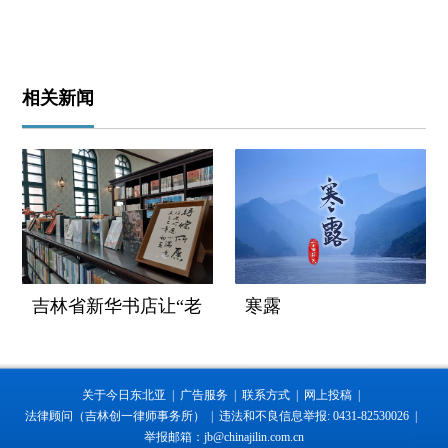
相关新闻
吉林省新华书店让“老
寒露
字号”焕发新生机观察
关于今日东北亚 |
广告服务 |
联系方式 |
网上投稿 |
法律顾问（吉林创一律师事务所） |
违法和不良信息举报: 0431-82530026 |
举报邮箱：jb@chinajilin.com.cn