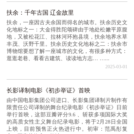
扶余：千年古国 辽金故里
扶余，一座因古夫余国而得名的城市。扶余历史文
化地标之一：大金得胜陀颂碑由于地处松嫩平原腹
地，又被松花江、拉林河环抱县境，扶余地界水草
丰茂、沃野千里。扶余历史文化地标之二：扶余市
博物馆要想了解一座城市的文化，有很多种方式：
逛逛老巷、看看古建筑、读读地方志… …...
2025-03-01
长影译制电影《初步举证》首映
由中国电影集团公司进口、长影集团译制片制作有
限责任公司译制的舞台纪录电影《初步举证》日前
举行首映，这部豆瓣评分9.6 、斩获多项国际大奖
的高质女性主义舞台纪录电影，将于2月28日全国
上映，目前预售正火热进行中。初审：范禹彤复