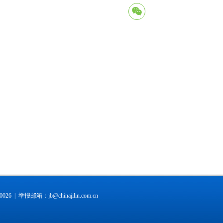
026 |
举报邮箱：jb@chinajilin.com.cn