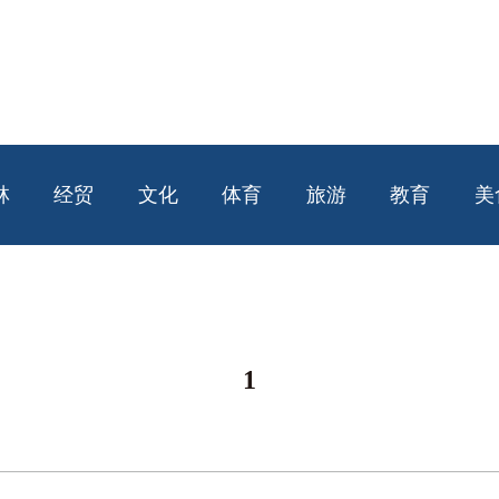
林
经贸
文化
体育
旅游
教育
美
1