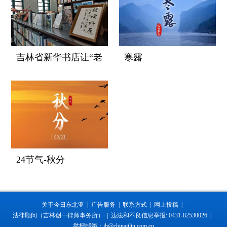
吉林省新华书店让“老
寒露
字号”焕发新生机观察
24节气-秋分
关于今日东北亚 |
广告服务 |
联系方式 |
网上投稿 |
法律顾问（吉林创一律师事务所） |
违法和不良信息举报: 0431-82530026 |
举报邮箱：jb@chinajilin.com.cn